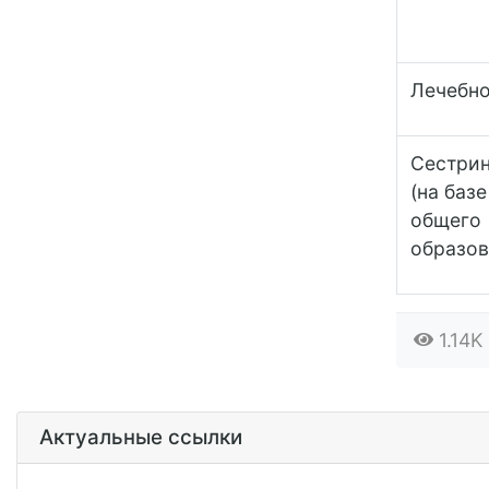
Лечебно
Сестрин
(на баз
общего
образов
1.14K
Актуальные ссылки