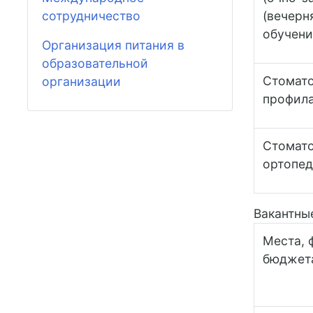
сотрудничество
(вечерн
обучени
Организация питания в
образовательной
Стомат
организации
профила
Стомат
ортопед
Вакантны
Места, 
бюджет