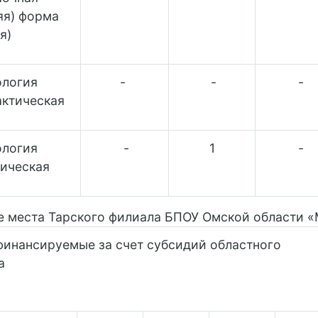
яя) форма
я)
ология
-
-
-
ктическая
ология
-
1
-
ическая
е места Тарского филиала БПОУ Омской области 
финансируемые за счет субсидий областного
а