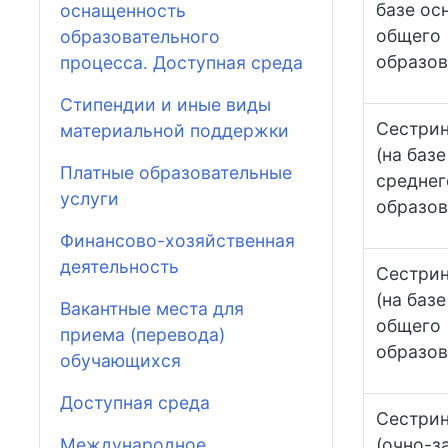
базе ос
оснащенность
общего
образовательного
образов
процесса. Доступная среда
Стипендии и иные виды
Сестрин
материальной поддержки
(на баз
Платные образовательные
среднег
услуги
образов
Финансово-хозяйственная
деятельность
Сестрин
(на баз
Вакантные места для
общего
приема (перевода)
образов
обучающихся
Доступная среда
Сестрин
Международное
(очно-з