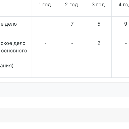
1 год
2 год
3 год
4 го
е дело
7
5
9
ское дело
-
-
2
-
е основного
ания)