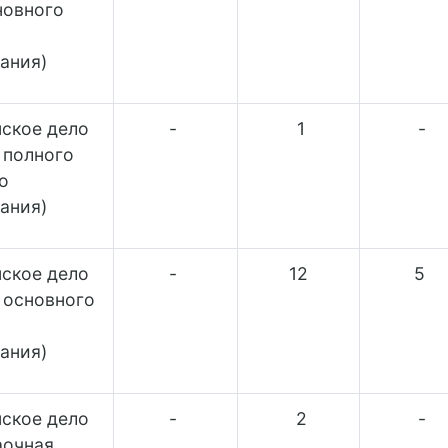
новного
ания)
ское дело
-
1
-
е полного
о
ания)
ское дело
-
12
5
е основного
ания)
ское дело
-
2
-
аочная