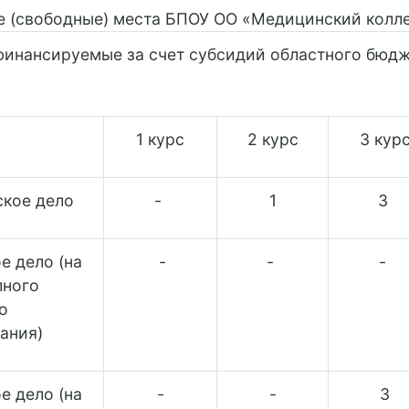
е (свободные) места БПОУ ОО «Медицинский колл
финансируемые за счет субсидий областного бюд
1 курс
2 курс
3 кур
кое дело
-
1
3
е дело (на
-
-
-
лного
о
ания)
е дело (на
-
-
3