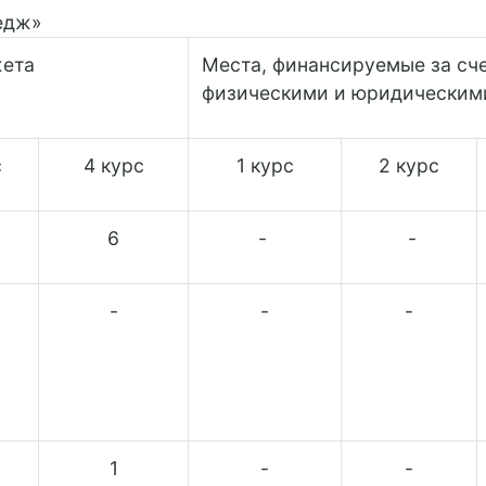
едж»
жета
Места, финансируемые за сче
физическими и юридическим
с
4 курс
1 курс
2 курс
6
-
-
-
-
-
1
-
-