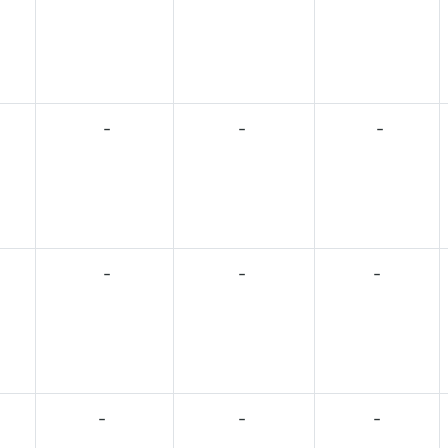
-
-
-
-
-
-
-
-
-