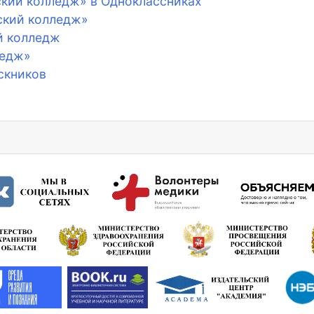
кий колледж» в Одноклассниках
ский колледж»
й колледж
ледж»
скников