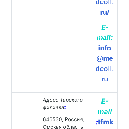
dcoll.
ru/
Е-
mail:
info
@me
dcoll.
ru
Адрес Тарского
Е-
:
филиала
mail
646530, Россия,
:
tfmk
Омская область,