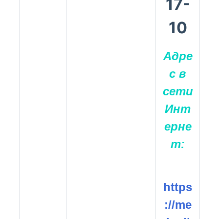
17-
10
Адре
с в
сети
Инт
ерне
т:
https
://me