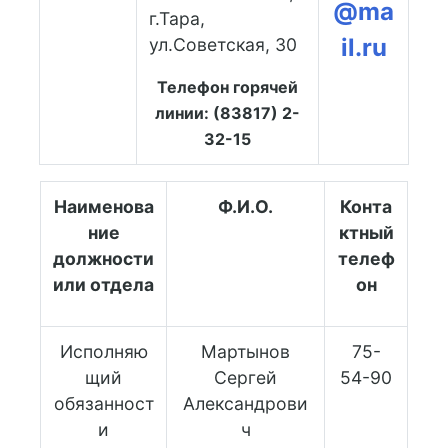
@ma
г.Тара,
il.ru
ул.Советская, 30
Телефон горячей
линии: (83817) 2-
32-15
Наименова
Ф.И.О.
Конта
ние
ктный
должности
телеф
или отдела
он
Исполняю
Мартынов
75-
щий
Сергей
54-90
обязанност
Александрови
и
ч