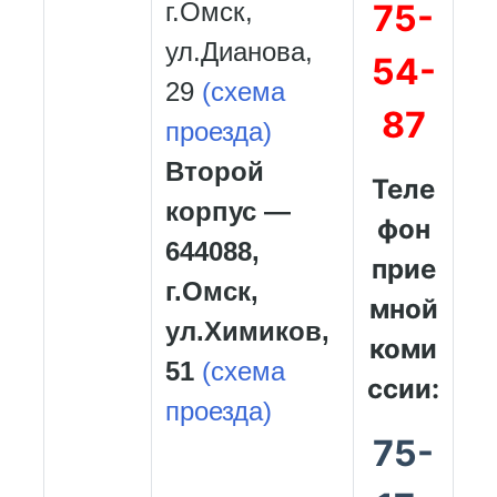
г.Омск,
75-
ул.Дианова,
54-
29
(схема
87
проезда)
Второй
Теле
корпус —
фон
644088,
прие
г.Омск,
мной
ул.Химиков,
коми
51
(схема
ссии:
проезда)
75-