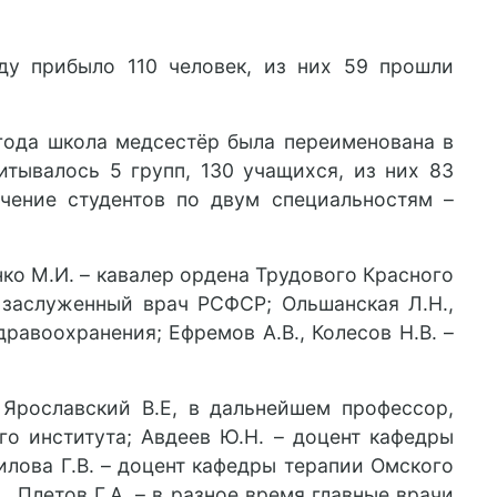
ду прибыло 110 человек, из них 59 прошли
 года школа медсестёр была переименована в
тывалось 5 групп, 130 учащихся, из них 83
учение студентов по двум специальностям –
ко М.И. – кавалер ордена Трудового Красного
– заслуженный врач РСФСР; Ольшанская Л.Н.,
дравоохранения; Ефремов А.В., Колесов Н.В. –
 Ярославский В.Е, в дальнейшем профессор,
о института; Авдеев Ю.Н. – доцент кафедры
лова Г.В. – доцент кафедры терапии Омского
, Плетов Г.А. – в разное время главные врачи