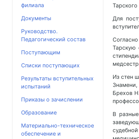
филиала
Тарского
Документы
Для пост
вступите
Руководство.
Педагогический состав
Согласно
Тарскую 
Поступающим
стипенди
медсестр
Списки поступающих
Из стен 
Результаты вступительных
Знамени,
испытаний
Брехов Н.
Приказы о зачислении
профессо
Образование
В разные
заведующ
Материально-техническое
судебной
обеспечение и
медицинск