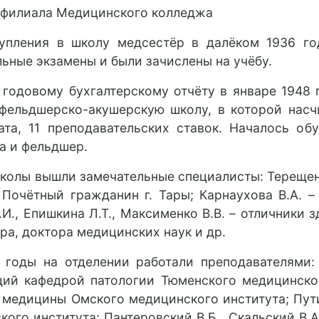
 филиала Медицинского колледжа
упления в школу медсестёр в далёком 1936 го
льные экзамены и были зачислены на учёбу.
 годовому бухгалтерскому отчёту в январе 1948
фельдшерско-акушерскую школу, в которой насчи
ата, 11 преподавательских ставок. Началось об
а и фельдшер.
школы вышли замечательные специалисты: Терещен
 Почётный гражданин г. Тары; Карнаухова В.А. 
И., Епишкина Л.Т., Максименко В.В. – отличники з
ра, доктора медицинских наук и др.
 годы на отделении работали преподавателями:
ий кафедрой патологии Тюменского медицинског
 медицины Омского медицинского института; Пути
ого института; Пантеровский В.Б., Скальский В.А.