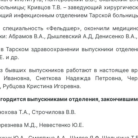
больницы; Кривцов Т.В. – заведующий хирургическ
ющий инфекционным отделением Тарской больницы
 специальность «Фельдшер», окончили медицинс
и: Абрамов В.А., Дышлевский А.Д, Денисенко В.А.,
 в Тарском здравоохранении выпускники отделения
. и др.
з бывших выпускников работают в настоящее вр
 Ивановна, Снеткова Надежда Петровна, Чер
, Рубцова Кристина Игоревна.
гордится выпускниками отделения, закончившим
Анохова Т.А., Строчилова В.В.
Березнева М.Д., Невестенко Ю.Е.
Бажук Ю.А., Смертина А.А., Шилов Я.Ф, Щелыгина Т.