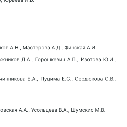
чков А.Н., Мастерова А.Д., Финская А.И.
ажников Д.А., Горошкевич А.П., Изотова Ю.И.,
вчинникова Е.А., Пуцима Е.С., Сердюкова С.В.,
ковская А.А., Усольцева В.А., Шумскис М.В.