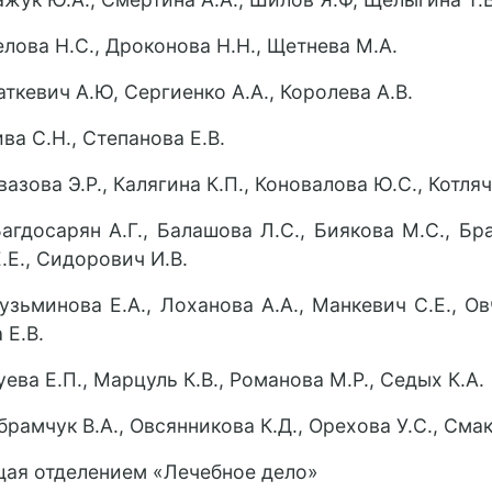
Белова Н.С., Дроконова Н.Н., Щетнева М.А.
Раткевич А.Ю, Сергиенко А.А., Королева А.В.
Кива С.Н., Степанова Е.В.
Авазова Э.Р., Калягина К.П., Коновалова Ю.С., Котля
Багдосарян А.Г., Балашова Л.С., Биякова М.С., Бр
.Е., Сидорович И.В.
Кузьминова Е.А., Лоханова А.А., Манкевич С.Е., О
 Е.В.
Зуева Е.П., Марцуль К.В., Романова М.Р., Седых К.А.
Абрамчук В.А., Овсянникова К.Д., Орехова У.С., Сма
ая отделением «Лечебное дело»