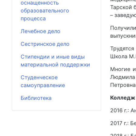
оснащенность
Тарской 
образовательного
– заведу
процесса
Получили
Лечебное дело
выпускник
Сестринское дело
Трудятся
Школа М.Е
Стипендии и иные виды
материальной поддержки
Многие и
Людмила
Студенческое
Петровна
самоуправление
Колледж 
Библиотека
2016 г.: 
2017 г.: 
2018 г.: 