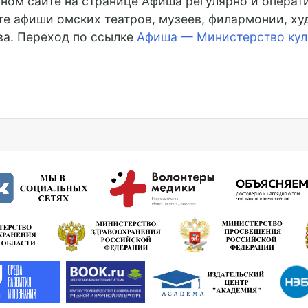
ном сайте на странице Афиша регулярно и операт
те афиши омских театров, музеев, филармонии, ху
ва. Переход по ссылке
Афиша — Министерство кул